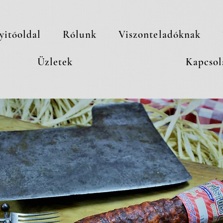
yitóoldal
Rólunk
Viszonteladóknak
Üzletek
Kapcsol