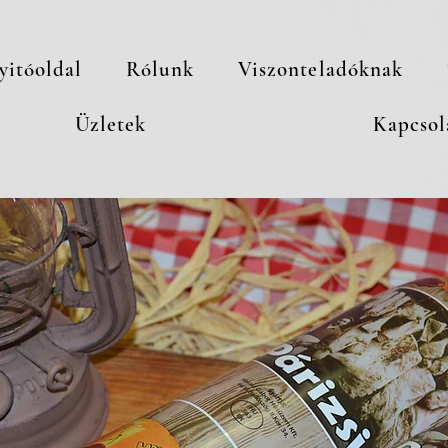
yitóoldal
Rólunk
Viszonteladóknak
Üzletek
Kapcsol